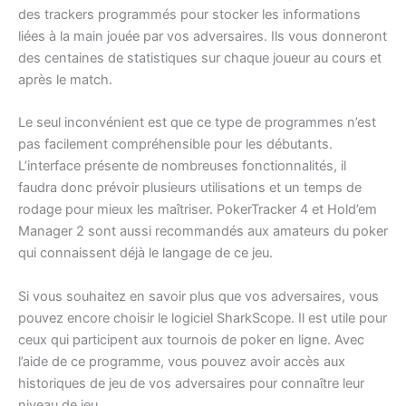
des trackers programmés pour stocker les informations
liées à la main jouée par vos adversaires. Ils vous donneront
des centaines de statistiques sur chaque joueur au cours et
après le match.
Le seul inconvénient est que ce type de programmes n’est
pas facilement compréhensible pour les débutants.
L’interface présente de nombreuses fonctionnalités, il
faudra donc prévoir plusieurs utilisations et un temps de
rodage pour mieux les maîtriser. PokerTracker 4 et Hold’em
Manager 2 sont aussi recommandés aux amateurs du poker
qui connaissent déjà le langage de ce jeu.
Si vous souhaitez en savoir plus que vos adversaires, vous
pouvez encore choisir le logiciel SharkScope. Il est utile pour
ceux qui participent aux tournois de poker en ligne. Avec
l’aide de ce programme, vous pouvez avoir accès aux
historiques de jeu de vos adversaires pour connaître leur
niveau de jeu.