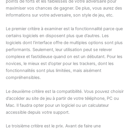
points de forts et les faiblesses de votre adversaire pour
maximiser vos chances de gagner. De plus, vous aurez des
informations sur votre adversaire, son style de jeu, etc.
Le premier critère à examiner est la fonctionnalité parce que
certains logiciels en disposent plus que d’autres. Les
logiciels dont l’interface offre de multiples options sont plus
performants. Seulement, leur utilisation peut se relever
complexe et fastidieuse quand on est un débutant. Pour les
novices, le mieux est d’opter pour les trackers, dont les
fonctionnalités sont plus limitées, mais aisément
compréhensibles.
Le deuxième critère est la compatibilité. Vous pouvez choisir
d’accéder au site de jeu à partir de votre téléphone, PC ou
Mac. Il faudra opter pour un logiciel ou un calculateur
accessible depuis votre support.
Le troisième critère est le prix. Avant de faire une